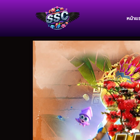
หน้าแ