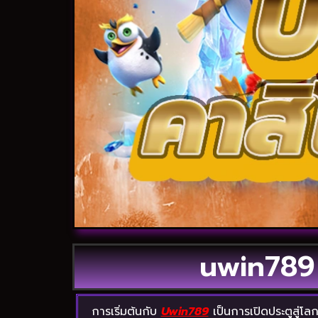
uwin789 
การเริ่มต้นกับ
Uwin789
เป็นการเปิดประตูสู่โล