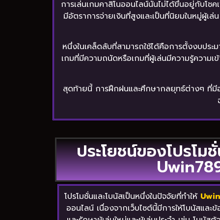
การเล่นเกมคาสิโนออนไลน์นั้นไม่ได้ขึ้นอยู่กับโ
มีอัตราการจ่ายเงินที่สูงและเป็นที่นิยมในหมู่ผู
หนึ่งในเคล็ดลับที่สามารถใช้ได้คือการตั้งงบประ
เกมที่มีความถนัดหรือเกมที่ผู้เล่นมีความรู้ความ
สุดท้ายนี้ การฝึกฝนและศึกษากลยุทธ์ต่างๆ ที่ม
ประโยชน์ของโปรโมชั
Uwin78
โปรโมชั่นและโบนัสเป็นหนึ่งในปัจจัยที่ทำให้
Uwi
ออนไลน์ เนื่องจากเว็บไซต์นี้มีการให้โบนัสและข
และรักษาผู้เล่นใหม่และผู้เล่นประจำ เช่น โบนัส