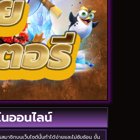
โนออนไลน์
าชิกบนเว็บไซต์นั้นทำได้ง่ายและไม่ซับซ้อน ขั้น