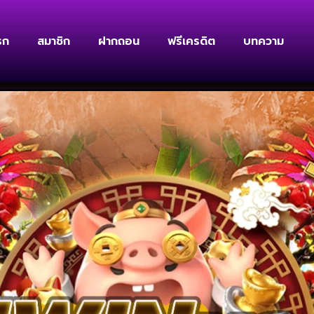
รก
สมาชิก
ฝากถอน
ฟรีเครดิต
บทความ