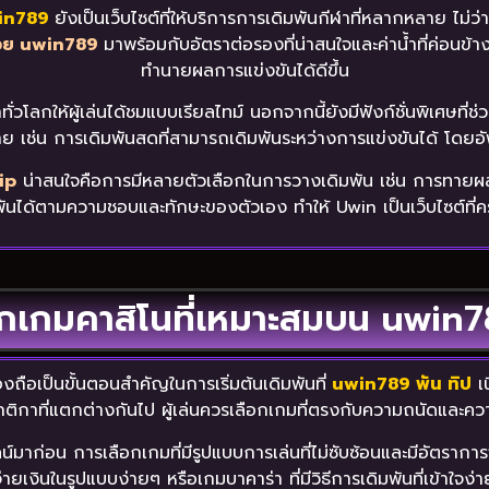
in789
ยังเป็นเว็บไซต์ที่ให้บริการการเดิมพันกีฬาที่หลากหลาย ไม่
วย
uwin789
มาพร้อมกับอัตราต่อรองที่น่าสนใจและค่าน้ำที่ค่อนข้
ทำนายผลการแข่งขันได้ดีขึ้น
่วโลกให้ผู้เล่นได้ชมแบบเรียลไทม์ นอกจากนี้ยังมีฟังก์ชั่นพิเศษที่
 เช่น การเดิมพันสดที่สามารถเดิมพันระหว่างการแข่งขันได้ โดยอ
ip
น่าสนใจคือการมีหลายตัวเลือกในการวางเดิมพัน เช่น การทายผลผ
มพันได้ตามความชอบและทักษะของตัวเอง ทำให้ Uwin เป็นเว็บไซต์ที่
ือกเกมคาสิโนที่เหมาะสมบน uwin7
ถือเป็นขั้นตอนสำคัญในการเริ่มต้นเดิมพันที่
uwin789
พัน ทิป
เน
กฎกติกาที่แตกต่างกันไป ผู้เล่นควรเลือกเกมที่ตรงกับความถนัดและค
ไลน์มาก่อน การเลือกเกมที่มีรูปแบบการเล่นที่ไม่ซับซ้อนและมีอัตราการจ
จ่ายเงินในรูปแบบง่ายๆ หรือเกมบาคาร่า ที่มีวิธีการเดิมพันที่เข้าใจ