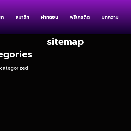
รก
สมาชิก
ฝากถอน
ฟรีเครดิต
บทความ
sitemap
egories
categorized