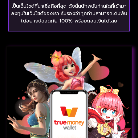
เป็นเว็บไซต์ที่น่าเชื่อถือที่สุด ดังนั้นนักพนันท่านใดที่เข้ามา
ลงทุนในเว็บไซต์ของเรา รับรองว่าทุกท่านสามารถเดิมพัน
ได้อย่างปลอดภัย 100% พร้อมถอนเงินได้เลย