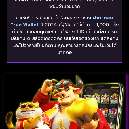
พนันจำนวนมาก
มาใช้บริการ ปัจจุบันเว็บไซต์ของเราช่อง
ฝาก-ถอน
True Wallet
ปี 2024 มีผู้ใช้งานไม่ต่ำกว่า 1,000 ครั้ง
ต่อวัน ฉันบอกคุณแล้วว่ามีเพียง 1 ID เท่านั้นที่สามารถ
เล่นเกมได้ สล็อตเครดิตฟรี บนเว็บไซต์ของเรา แต่ละเกม
และไม่ว่าค่ายไหนก็ตาม คุณสามารถสมัครและรับเงินได้
มากพอ