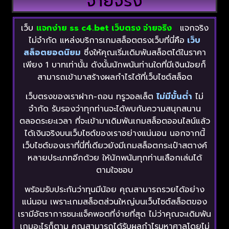
จ่ายจริง
เว็บ
แจกง่าย ss c4.bet เว็บตรง จ่ายจริง
แจกจริง
ไม่จำกัด แหล่งบริการเกมสล็อตตรงเว็บที่นี่คือ
เว็บ
สล็อตยอดนิยม
ซึ่งให้คุณเริ่มเดิมพันสล็อตได้ในราคา
เพียง 1 บาทเท่านั้น ดังนั้นนักพนันท่านใดที่มีเงินน้อยก็
สามารถเข้ามาสร้างผลกำไรได้ที่เว็บไซต์สล็อต
เว็บตรงของเราฝาก-ถอน ทรูวอลเล็ต
ไม่มีขั้นต่ำ
ไม่
จำกัด รับรองว่าทุกท่านจะได้พบกับความสนุกสนาน
ตลอดระยะเวลา ที่จะเข้ามาเดิมพันเกมสล็อตออนไลน์แล้ว
ได้เงินจริงบนเว็บไซต์ของเราอย่างแน่นอน นอกจากนี้
เว็บไซต์ของเราที่นี่ที่เดียวยังมีเกมสล็อตกระเป๋าสตางค์
หลายประเภทอีกด้วย ให้นักพนันทุกท่านเลือกเล่นได้
ตามใจชอบ
พร้อมรับประกันว่าทุนมีน้อย คุณสามารถรวยได้อย่าง
แน่นอน เพราะเกมสล็อตส่วนใหญ่บนเว็บไซต์สล็อตของ
เรามีอัตราการชนะแจ็คพอตที่ง่ายที่สุด ไม่ว่าคุณจะเดิมพัน
เกมอะไรก็ตาม คุณสามารถได้รับผลกำไรมหาศาลโดยไม่