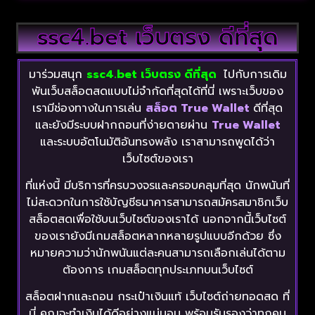
ssc4.bet เว็บตรง ดีที่สุด
มาร่วมสนุก
ssc4.bet เว็บตรง ดีที่สุด
ไปกับการเดิม
พันเว็บสล็อตสดแบบไม่จำกัดที่สุดได้ที่นี่ เพราะเว็บของ
เรามีช่องทางในการเล่น
สล็อต True Wallet
ดีที่สุด
และยังมีระบบฝากถอนที่ง่ายดายผ่าน
True Wallet
และระบบอัตโนมัติอันทรงพลัง เราสามารถพูดได้ว่า
เว็บไซต์ของเรา
ที่แห่งนี้ มีบริการที่ครบวงจรและครอบคลุมที่สุด นักพนันที่
ไม่สะดวกในการใช้บัญชีธนาคารสามารถสมัครสมาชิกเว็บ
สล็อตสดเพื่อใช้บนเว็บไซต์ของเราได้ นอกจากนี้เว็บไซต์
ของเรายังมีเกมสล็อตหลากหลายรูปแบบอีกด้วย ซึ่ง
หมายความว่านักพนันแต่ละคนสามารถเลือกเล่นได้ตาม
ต้องการ เกมสล็อตทุกประเภทบนเว็บไซต์
สล็อตฝากและถอน กระเป๋าเงินแท้ เว็บไซต์ถ่ายทอดสด ที่
นี่ คุณจะทำเงินได้ดีอย่างแน่นอน พร้อมรับรองว่าทุกคน