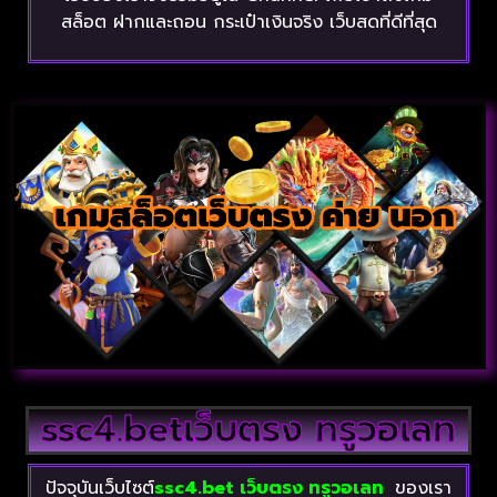
สล็อต ฝากและถอน กระเป๋าเงินจริง เว็บสดที่ดีที่สุด
ssc4.betเว็บตรง ทรูวอเลท
ปัจจุบันเว็บไซต์
ssc4.bet เว็บตรง ทรูวอเลท
ของเรา